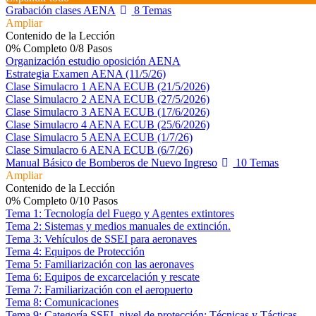
Grabación clases AENA
8 Temas
Ampliar
Contenido de la Lección
0% Completo
0/8 Pasos
Organización estudio oposición AENA
Estrategia Examen AENA (11/5/26)
Clase Simulacro 1 AENA ECUB (21/5/2026)
Clase Simulacro 2 AENA ECUB (27/5/2026)
Clase Simulacro 3 AENA ECUB (17/6/2026)
Clase Simulacro 4 AENA ECUB (25/6/2026)
Clase Simulacro 5 AENA ECUB (1/7/26)
Clase Simulacro 6 AENA ECUB (6/7/26)
Manual Básico de Bomberos de Nuevo Ingreso
10 Temas
Ampliar
Contenido de la Lección
0% Completo
0/10 Pasos
Tema 1: Tecnología del Fuego y Agentes extintores
Tema 2: Sistemas y medios manuales de extinción.
Tema 3: Vehículos de SSEI para aeronaves
Tema 4: Equipos de Protección
Tema 5: Familiarización con las aeronaves
Tema 6: Equipos de excarcelación y rescate
Tema 7: Familiarización con el aeropuerto
Tema 8: Comunicaciones
Tema 9: Categoría SSEI, nivel de protección: Técnicas y Tácticas